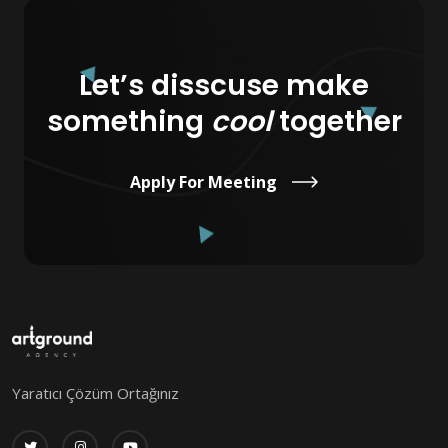
Let’s disscuse make
something
cool
together
Apply For Meeting
Yaratıcı Çözüm Ortağınız